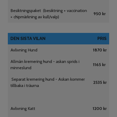
Besiktningspaket (besiktning + vaccination
950 kr
+ chipmärkning av kull/valp)
DEN SISTA VILAN
PRIS
Avlivning Hund
1870 kr
Allmän kremering hund - askan sprids i
1165 kr
minneslund
Separat kremering hund - Askan kommer
2535 kr
tillbaka i träurna
Avlivning Katt
1200 kr