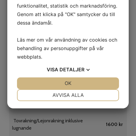
funktionalitet, statistik och marknadsföring.
Vaccinering - Ducat (kattsnuva)
520 kr
Genom att klicka på "OK" samtycker du till
dessa ändamål.
Vaccinering - Rabies
650 kr
Läs mer om vår användning av cookies och
behandling av personuppgifter på vår
Vaccination och chipmärkning (kull)
500 kr
webbplats.
Vaccination och besiktning (kull)
700 kr
VISA
DETALJER
Besiktningspaket (vaccination +
JA
NEJ
OK
JA
NEJ
chipmärkning + besiktning av
950 kr
NÖDVÄNDIG
INSTÄLLNINGAR
kull/kattunge)
AVVISA ALLA
JA
NEJ
JA
NEJ
MARKNADSFÖRING
STATISTIK
Tovrakning/Lejonrakning inklusive
1600 kr
lugnande