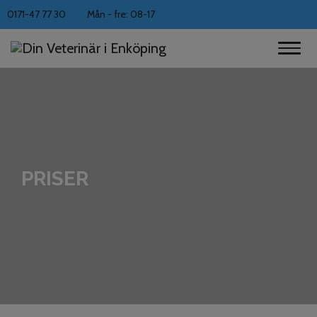
0171-47 77 30
Mån - fre: 08-17
PRISER