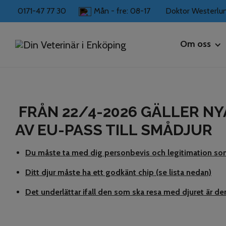
0171-47 77 30
Mån - fre: 08-17
Doktor Westerlun
Hem
PASS
Om oss
Ex quis mundi adipisci qui. Mutat cetero utroque eam an, at vi
splendide intellegam ad. Consul verterem conceptam pri et. 
Kliniken
FRÅN 22/4-2026 GÄLLER N
Personal
AV EU-PASS TILL SMÅDJUR
Du måste ta med dig personbevis och legitimation som 
Ditt djur måste ha ett godkänt chip (se lista nedan)
Det underlättar ifall den som ska resa med djuret är d