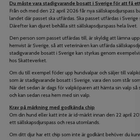
Du måste vara stadigvarande bosatt i Sverige för att få ett
Från och med den 22 april 2026 får nya sällskapsdjurspass ba
landet där passet ska utfärdas. Ska passet utfärdas i Sverige
Därefter kan djuret behålla sitt sällskapsdjurspass hela livet.
Den person som passet utfärdas till, är skyldig att lämna upp
hemvist är Sverige, så att veterinären kan utfärda sällskapsd
stadigvarande bosatt i Sverige kan styrkas genom exempelvi
hos Skatteverket.
Om du till exempel föder upp hundvalpar och säljer till valp
som är stadigvarande bosatt i Sverige, vara den som står som 
När det sedan är dags för valpköparen att hämta sin valp så 
och kan sedan resa hem med sin valp.
Krav på märkning med godkända chip
Om din hund eller katt inte är id-märkt innan den 22 april 
ett sällskapsdjurspass och resa utomlands.
Om ditt djur har ett chip som inte är godkänt behöver du kun