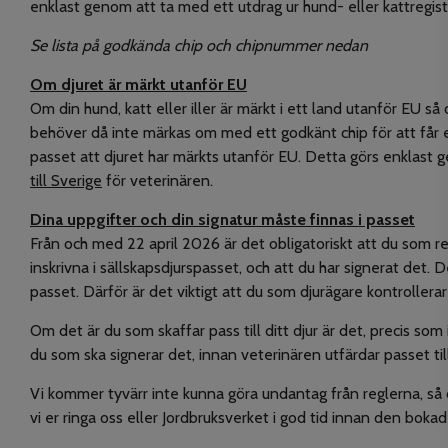
enklast genom att ta med ett utdrag ur hund- eller kattregist
Se lista på godkända chip och chipnummer nedan
Om djuret är märkt utanför EU
Om din hund, katt eller iller är märkt i ett land utanför EU så
behöver då inte märkas om med ett godkänt chip för att får e
passet att djuret har märkts utanför EU. Detta görs enklast 
till Sverige
för veterinären.
Dina uppgifter och din signatur måste finnas i passet
Från och med 22 april 2026 är det obligatoriskt att du som re
inskrivna i sällskapsdjurspasset, och att du har signerat det.
passet. Därför är det viktigt att du som djurägare kontrollerar
Om det är du som skaffar pass till ditt djur är det, precis som
du som ska signerar det, innan veterinären utfärdar passet till
Vi kommer tyvärr inte kunna göra undantag från reglerna, så o
vi er ringa oss eller Jordbruksverket i god tid innan den bokad