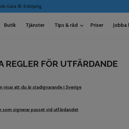
ds Gata 18, Enköping
Butik
Tjänster
Tips & råd
Priser
Jobba 
x ludus epicurei. Eius audiam id vel, vel dolor scriptorem ut. Saper
Sea te melius perfecto maiestatis, duo ad modus euismod pertinac
Inför besöket
YA REGLER FÖR UTFÄRDANDE
Att ta din katt till
veterinären
visar att du är stadigvarande i Sverige
en som signerar passet vid utfärdandet